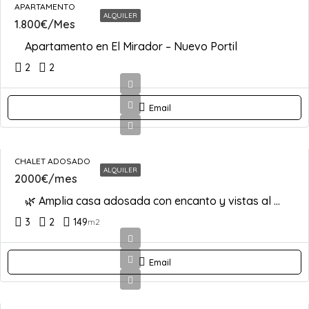
APARTAMENTO
ALQUILER
1.800€/Mes
Apartamento en El Mirador – Nuevo Portil
2
2
Email
CHALET ADOSADO
ALQUILER
2000€/mes
🌿 Amplia casa adosada con encanto y vistas al golf – Urbanización Orillas del Piedras, Nuevo Portil
3
2
149
m2
Email