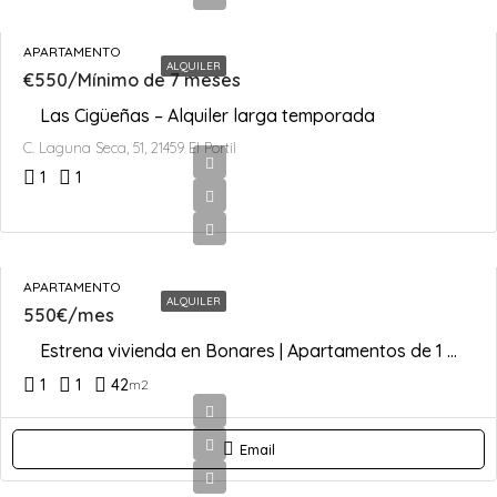
APARTAMENTO
ALQUILER
€550/Mínimo de 7 meses
Las Cigüeñas – Alquiler larga temporada
C. Laguna Seca, 51, 21459 El Portil
1
1
APARTAMENTO
ALQUILER
550€/mes
Estrena vivienda en Bonares | Apartamentos de 1 dormitorio| Listos para entrar a vivir
1
1
42
m2
Email