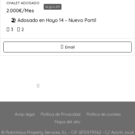
CHALET ADOSADO
ALQUILER
2.000€/Mes
🏖 Adosado en Hoyo 14 – Nuevo Portil
3
2
Email
1
2
3
Aviso legal
Política de Privacidad
Política de cookies
Mapa del sitio
© Robinhaus Property Services, S.L. - CIF: B70979562 - C/ Azorín, local