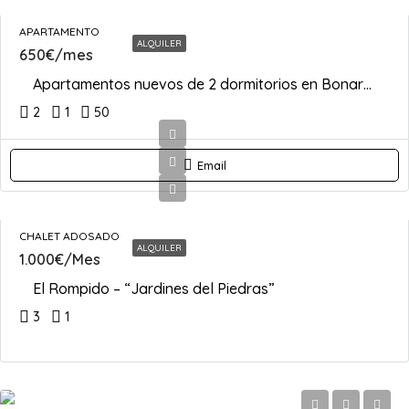
APARTAMENTO
ALQUILER
650€/mes
Apartamentos nuevos de 2 dormitorios en Bonares | Espacio, confort y ubicación estratégica
2
1
50
Email
CHALET ADOSADO
ALQUILER
1.000€/Mes
El Rompido – “Jardines del Piedras”
3
1