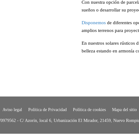
Con nuestra opción de parcela
sueños o desarrollar su proye
Disponemos
de diferentes op
amplios terrenos para proyec
En nuestros solares rústicos d
belleza estando en armonía co
Aviso legal
Política de Privacidad
Política de cookies
Mapa del sitio
70979562 - C/ Azorín, local 6, Urbanización El Mirador, 21459, Nuevo Rompid