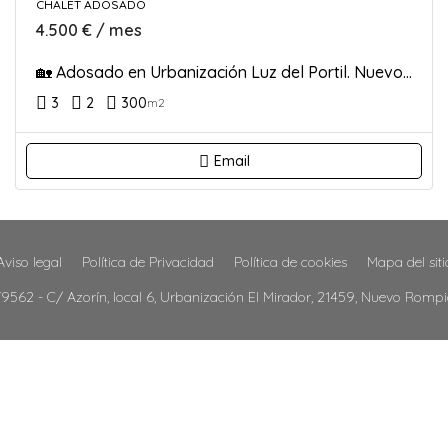
CHALET ADOSADO
4.500 € / mes
🏡 Adosado en Urbanización Luz del Portil. Nuevo Portil
3
2
300
m2
Email
Aviso legal
Política de Privacidad
Política de cookies
Mapa del siti
979562 - C/ Azorín, local 6, Urbanización El Mirador, 21459, Nuevo Romp