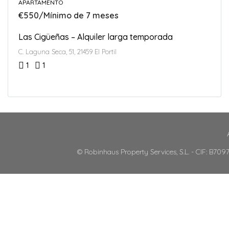
APARTAMENTO
€550/Mínimo de 7 meses
Las Cigüeñas – Alquiler larga temporada
C. Laguna Seca, 51, 21459 El Portil
1
1
© Robinhaus Property Services, S.L. - CIF: B70