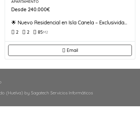
APARTAMENTO
Desde 240.000€
🌟 Nuevo Residencial en Isla Canela – Exclusividad y diseño
2
2
85
M2
Email
o
ido (Huelva) by Sagatech Servicios Informáticos