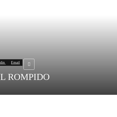
din
Email
EL ROMPIDO