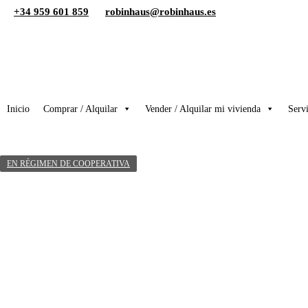
+34 959 601 859
robinhaus@robinhaus.es
Inicio
Comprar / Alquilar
Vender / Alquilar mi vivienda
Servi
EN RÉGIMEN DE COOPERATIVA