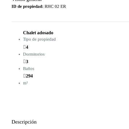
ID de propiedad:
RHC 02 ER
Chalet adosado
Tipo de propiedad
4
Dormitorios
3
Baños
294
m²
Descripción